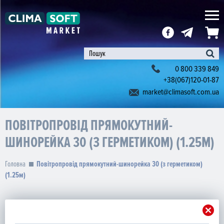
0 800 339 849
+38(067)120-01-87
market@climasoft.com.ua
ПОВІТРОПРОВІД ПРЯМОКУТНИЙ-
ШИНОРЕЙКА 30 (З ГЕРМЕТИКОМ) (1.25М)
Головна
Повітропровід прямокутний-шинорейка 30 (з герметиком)
(1.25м)