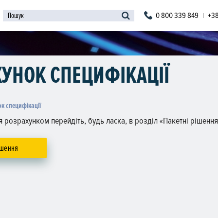
0 800 339 849
+38
УНОК СПЕЦИФІКАЦІЇ
уйтеся тут!
к специфікації
 розрахунком перейдіть, будь ласка, в розділ «Пакетні рішення
ішення