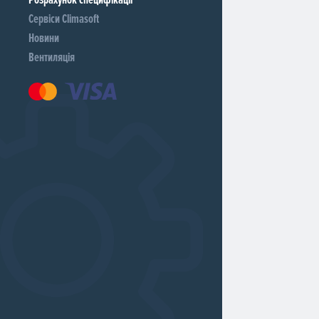
Сервіси Climasoft
Новини
Вентиляція